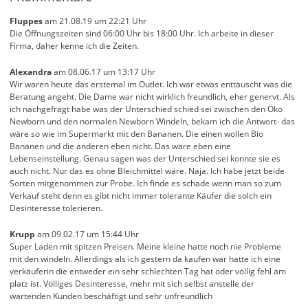
Fluppes
am 21.08.19 um 22:21 Uhr
Die Öffnungszeiten sind 06:00 Uhr bis 18:00 Uhr. Ich arbeite in dieser
Firma, daher kenne ich die Zeiten.
Alexandra
am 08.06.17 um 13:17 Uhr
Wir waren heute das erstemal im Outlet. Ich war etwas enttäuscht was die
Beratung angeht. Die Dame war nicht wirklich freundlich, eher genervt. Als
ich nachgefragt habe was der Unterschied schied sei zwischen den Öko
Newborn und den normalen Newborn Windeln, bekam ich die Antwort- das
wäre so wie im Supermarkt mit den Bananen. Die einen wollen Bio
Bananen und die anderen eben nicht. Das wäre eben eine
Lebenseinstellung. Genau sagen was der Unterschied sei konnte sie es
auch nicht. Nur das es ohne Bleichmittel wäre. Naja. Ich habe jetzt beide
Sorten mitgenommen zur Probe. Ich finde es schade wenn man so zum
Verkauf steht denn es gibt nicht immer tolerante Käufer die solch ein
Desinteresse tolerieren.
Krupp
am 09.02.17 um 15:44 Uhr
Super Laden mit spitzen Preisen. Meine kleine hatte noch nie Probleme
mit den windeln. Allerdings als ich gestern da kaufen war hatte ich eine
verkäuferin die entweder ein sehr schlechten Tag hat oder völlig fehl am
platz ist. Völliges Desinteresse, mehr mit sich selbst anstelle der
wartenden Kunden beschäftigt und sehr unfreundlich