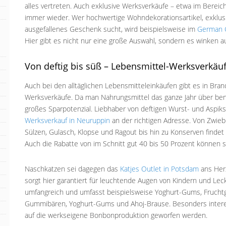
alles vertreten. Auch exklusive Werksverkäufe – etwa im Bereic
immer wieder. Wer hochwertige Wohndekorationsartikel, exklusive
ausgefallenes Geschenk sucht, wird beispielsweise im
German C
Hier gibt es nicht nur eine große Auswahl, sondern es winken a
Von deftig bis süß – Lebensmittel-Werksverkäu
Auch bei den alltäglichen Lebensmitteleinkäufen gibt es in Br
Werksverkäufe. Da man Nahrungsmittel das ganze Jahr über benöti
großes Sparpotenzial. Liebhaber von deftigen Wurst- und Aspiks
Werksverkauf in Neuruppin
an der richtigen Adresse. Von Zwie
Sülzen, Gulasch, Klopse und Ragout bis hin zu Konserven findet
Auch die Rabatte von im Schnitt gut 40 bis 50 Prozent können 
Naschkatzen sei dagegen das
Katjes Outlet in Potsdam
ans Herz
sorgt hier garantiert für leuchtende Augen von Kindern und Lec
umfangreich und umfasst beispielsweise Yoghurt-Gums, Frucht
Gummibären, Yoghurt-Gums und Ahoj-Brause. Besonders interes
auf die werkseigene Bonbonproduktion geworfen werden.