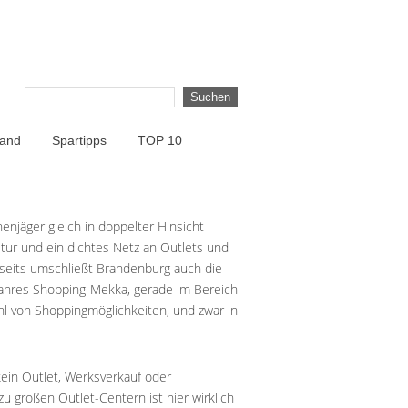
land
Spartipps
TOP 10
njäger gleich in doppelter Hinsicht
ltur und ein dichtes Netz an Outlets und
rseits umschließt Brandenburg auch die
 wahres Shopping-Mekka, gerade im Bereich
ahl von Shoppingmöglichkeiten, und zwar in
ein Outlet, Werksverkauf oder
zu großen Outlet-Centern ist hier wirklich