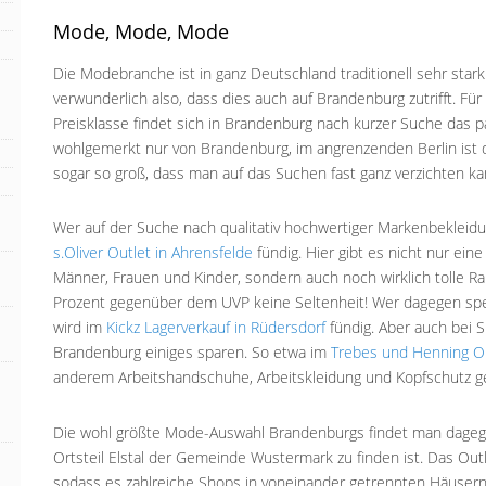
Mode, Mode, Mode
Die Modebranche ist in ganz Deutschland traditionell sehr stark
verwunderlich also, dass dies auch auf Brandenburg zutrifft. F
Preisklasse findet sich in Brandenburg nach kurzer Suche das 
wohlgemerkt nur von Brandenburg, im angrenzenden Berlin ist 
sogar so groß, dass man auf das Suchen fast ganz verzichten ka
Wer auf der Suche nach qualitativ hochwertiger Markenbekleidun
s.Oliver Outlet in Ahrensfelde
fündig. Hier gibt es nicht nur ein
Männer, Frauen und Kinder, sondern auch noch wirklich tolle Ra
Prozent gegenüber dem UVP keine Seltenheit! Wer dagegen spezi
wird im
Kickz Lagerverkauf in Rüdersdorf
fündig. Aber auch bei S
Brandenburg einiges sparen. So etwa im
Trebes und Henning Ou
anderem Arbeitshandschuhe, Arbeitskleidung und Kopfschutz ge
Die wohl größte Mode-Auswahl Brandenburgs findet man dage
Ortsteil Elstal der Gemeinde Wustermark zu finden ist. Das Outle
sodass es zahlreiche Shops in voneinander getrennten Häusern g