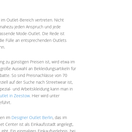
 im Outlet-Bereich vertreten. Nicht
ür nahezu jeden Anspruch und jede
passende Mode-Outlet. Die Rede ist
die Fülle an entsprechenden Outlets
nn.
g zu günstigen Preisen ist, wird etwa im
e große Auswahl an Bekleidungsartikeln für
batte. So sind Preisnachlässe von 70
ell auf der Suche nach Streetwear ist,
pezial- und Arbeitskleidung kann man in
tlet in Zeestow
. Hier wird unter
führt.
gen im
Designer Outlet Berlin
, das im
t Center ist als Einkaufsstadt angelegt,
ibt. Ein einmaliges Einkaufserlebnis, bei