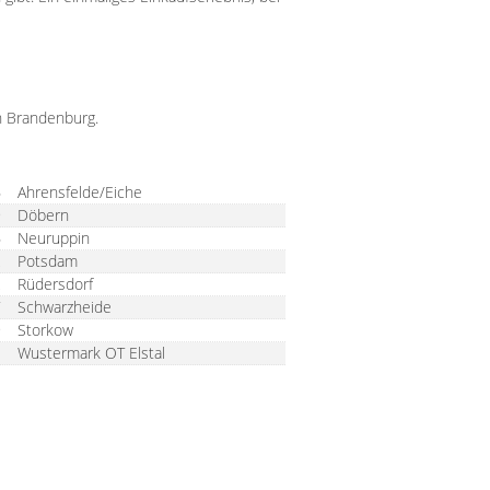
in Brandenburg.
Ort
6
Ahrensfelde/Eiche
9
Döbern
6
Neuruppin
2
Potsdam
2
Rüdersdorf
7
Schwarzheide
9
Storkow
1
Wustermark OT Elstal