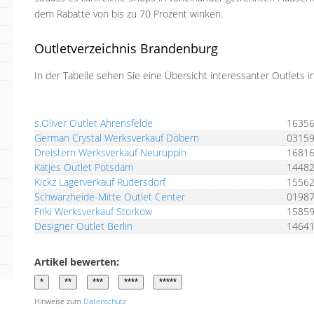
dem Rabatte von bis zu 70 Prozent winken.
Outletverzeichnis Brandenburg
In der Tabelle sehen Sie eine Übersicht interessanter Outlets 
Fabrikverkauf
PLZ
s.Oliver Outlet Ahrensfelde
1635
German Crystal Werksverkauf Döbern
0315
Dreistern Werksverkauf Neuruppin
1681
Katjes Outlet Potsdam
1448
Kickz Lagerverkauf Rüdersdorf
1556
Schwarzheide-Mitte Outlet Center
0198
Friki Werksverkauf Storkow
1585
Designer Outlet Berlin
1464
Artikel bewerten:
Hinweise zum
Datenschutz