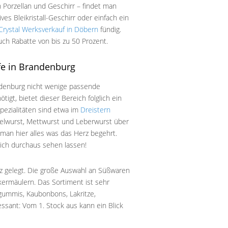
h Porzellan und Geschirr – findet man
s Bleikristall-Geschirr oder einfach ein
rystal Werksverkauf in Döbern
fündig.
uch Rabatte von bis zu 50 Prozent.
fe in Brandenburg
andenburg nicht wenige passende
gt, bietet dieser Bereich folglich ein
pezialitäten sind etwa im
Dreistern
belwurst, Mettwurst und Leberwurst über
 man hier alles was das Herz begehrt.
sich durchaus sehen lassen!
 gelegt. Die große Auswahl an Süßwaren
kermäulern. Das Sortiment ist sehr
gummis, Kaubonbons, Lakritze,
sant: Vom 1. Stock aus kann ein Blick