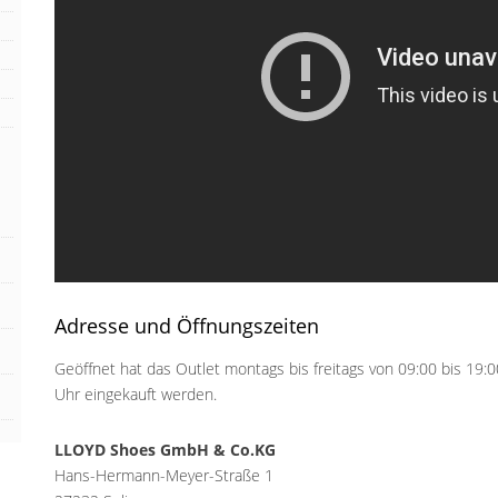
Adresse und Öffnungszeiten
Geöffnet hat das Outlet montags bis freitags von 09:00 bis 19:
Uhr eingekauft werden.
LLOYD Shoes GmbH & Co.KG
Hans-Hermann-Meyer-Straße 1