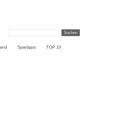
land
Spartipps
TOP 10