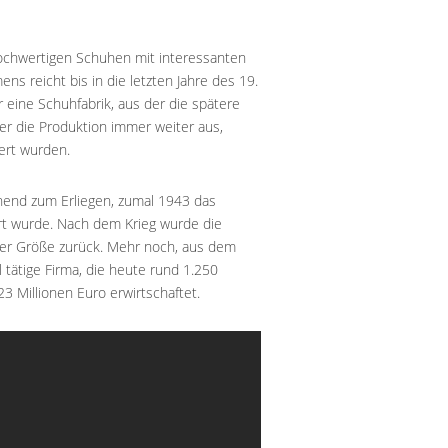
hochwertigen Schuhen mit interessanten
 reicht bis in die letzten Jahre des 19.
eine Schuhfabrik, aus der die spätere
er die Produktion immer weiter aus,
ert wurden.
hend zum Erliegen, zumal 1943 das
rt wurde. Nach dem Krieg wurde die
lter Größe zurück. Mehr noch, aus dem
 tätige Firma, die heute rund 1.250
3 Millionen Euro erwirtschaftet.