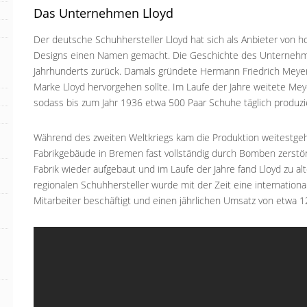
Das Unternehmen Lloyd
Der deutsche Schuhhersteller Lloyd hat sich als Anbieter von 
Designs einen Namen gemacht. Die Geschichte des Unternehmens
Jahrhunderts zurück. Damals gründete Hermann Friedrich Meyer 
Marke Lloyd hervorgehen sollte. Im Laufe der Jahre weitete Mey
sodass bis zum Jahr 1936 etwa 500 Paar Schuhe täglich produzi
Während des zweiten Weltkriegs kam die Produktion weitestge
Fabrikgebäude in Bremen fast vollständig durch Bomben zerstö
Fabrik wieder aufgebaut und im Laufe der Jahre fand Lloyd zu a
regionalen Schuhhersteller wurde mit der Zeit eine international
Mitarbeiter beschäftigt und einen jährlichen Umsatz von etwa 12