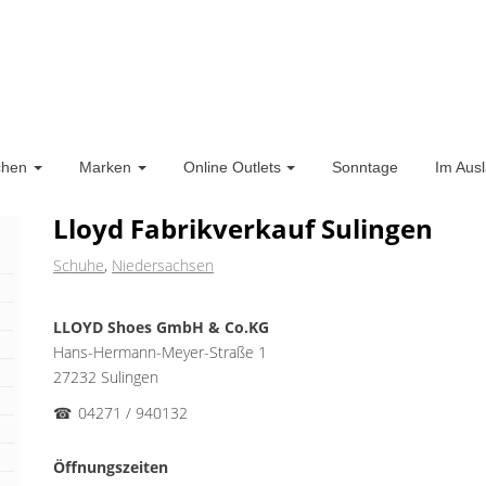
chen
Marken
Online Outlets
Sonntage
Im Aus
Lloyd Fabrikverkauf Sulingen
Schuhe
,
Niedersachsen
LLOYD Shoes GmbH & Co.KG
Hans-Hermann-Meyer-Straße 1
27232 Sulingen
☎
04271 / 940132
Öffnungszeiten