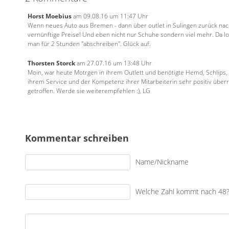
Horst Moebius
am 09.08.16 um 11:47 Uhr
Wenn neues Auto aus Bremen - dann über outlet in Sulingen zurück nach
vernünftige Preise! Und eben nicht nur Schuhe sondern viel mehr. Da lo
man für 2 Stunden "abschreiben". Glück auf.
Thorsten Storck
am 27.07.16 um 13:48 Uhr
Moin, war heute Motrgen in ihrem Outlett und benötigte Hemd, Schlips, 
ihrem Service und der Kompetenz ihrer Mitarbeiterin sehr positiv übe
getroffen. Werde sie weiterempfehlen :), LG
Kommentar schreiben
Name/Nickname
Welche Zahl kommt nach 48