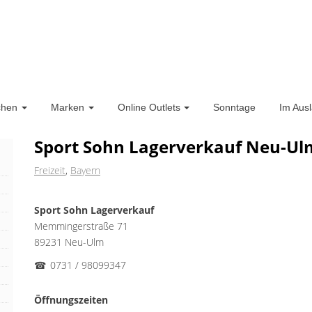
chen
Marken
Online Outlets
Sonntage
Im Aus
Sport Sohn Lagerverkauf Neu-Ul
Freizeit
,
Bayern
Sport Sohn Lagerverkauf
Memmingerstraße 71
89231 Neu-Ulm
☎
0731 / 98099347
Öffnungszeiten