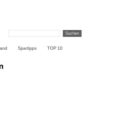
land
Spartipps
TOP 10
m