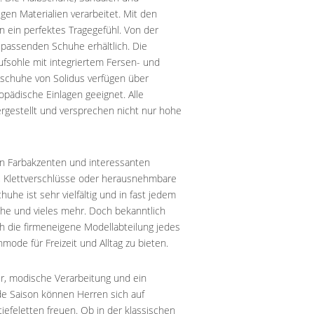
en Materialien verarbeitet. Mit den
ein perfektes Tragegefühl. Von der
 passenden Schuhe erhältlich. Die
ufsohle mit integriertem Fersen- und
rtschuhe von Solidus verfügen über
pädische Einlagen geeignet. Alle
ergestellt und versprechen nicht nur hohe
Farbakzenten und interessanten
e, Klettverschlüsse oder herausnehmbare
he ist sehr vielfältig und in fast jedem
uhe und vieles mehr. Doch bekanntlich
h die firmeneigene Modellabteilung jedes
ode für Freizeit und Alltag zu bieten.
r, modische Verarbeitung und ein
ede Saison können Herren sich auf
iefeletten freuen. Ob in der klassischen