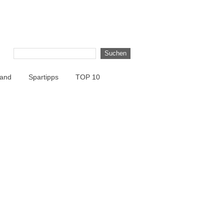
land
Spartipps
TOP 10