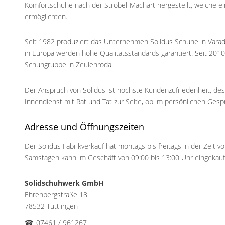
Komfortschuhe nach der Strobel-Machart hergestellt, welche ei
ermöglichten.
Seit 1982 produziert das Unternehmen Solidus Schuhe in Varadz
in Europa werden hohe Qualitätsstandards garantiert. Seit 201
Schuhgruppe in Zeulenroda.
Der Anspruch von Solidus ist höchste Kundenzufriedenheit, des
Innendienst mit Rat und Tat zur Seite, ob im persönlichen Gespr
Adresse und Öffnungszeiten
Der Solidus Fabrikverkauf hat montags bis freitags in der Zeit v
Samstagen kann im Geschäft von 09:00 bis 13:00 Uhr eingekauf
Solidschuhwerk GmbH
Ehrenbergstraße 18
78532 Tuttlingen
☎
07461 / 961267