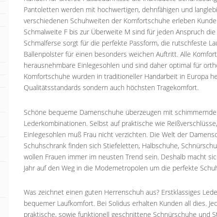
Pantoletten werden mit hochwertigen, dehnfähigen und langlebig
verschiedenen Schuhweiten der Komfortschuhe erleben Kunden 
Schmalweite F bis zur Überweite M sind für jeden Anspruch die
Schmalferse sorgt für die perfekte Passform, die rutschfeste La
Ballenpolster für einen besonders weichen Auftritt. Alle Komfo
herausnehmbare Einlegesohlen und sind daher optimal für ortho
Komfortschuhe wurden in traditioneller Handarbeit in Europa h
Qualitätsstandards sondern auch höchsten Tragekomfort.
Schöne bequeme Damenschuhe überzeugen mit schimmernden 
Lederkombinationen. Selbst auf praktische wie Reißverschlüss
Einlegesohlen muß Frau nicht verzichten. Die Welt der Damenschu
Schuhschrank finden sich Stiefeletten, Halbschuhe, Schnürsch
wollen Frauen immer im neusten Trend sein. Deshalb macht sic
Jahr auf den Weg in die Modemetropolen um die perfekte Schuhm
Was zeichnet einen guten Herrenschuh aus? Erstklassiges Lede
bequemer Laufkomfort. Bei Solidus erhalten Kunden all dies. J
praktische, sowie funktionell geschnittene Schnürschuhe und St