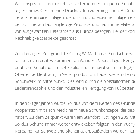
Weitenspezialist produziert das Unternehmen bequeme Schuhe
angenehmes Gehen ohne Druckstellen zu ermöglichen. Außerde
herausnehmbare Einlagen, die durch orthopädische Einlagen er
der Schuhe wird auf langlebige Produkte und natürliche Materia
von ausgewählten Lieferanten aus Europa bezogen. Bei der Pod
Nachhaltigkeitsaspekte geachtet.
Zur damaligen Zeit gründete Georg W. Martin das Solidschuhwerk
stellte er ein breites Sortiment an Wander-, Sport-, Jagd-, Berg-, 
deutsche Schuhfabrik nutzte Solidus die innovative Technik „Ag
Oberteil verklebt wird, in Serienproduktion. Dabei stehen die 
Schuhwerk im Mittelpunkt. Dies wird durch die Spezialformen 
Lederbrandsohle und der industriellen Fertigung von Fußbetten
In den 50iger Jahren wurde Solidus von dem Neffen des Gründ
Kooperation mit Fach-Medizinern neue Schuhkonzepte, die bes
hatten. Zu dem Zeitpunkt waren am Standort Tuttlingen 205 Mit
Solidus Schuhe immer weiter entwickelten folgten in den 70er 
Nordamerika, Schweiz und Skandinavien. Außerdem wurden nun