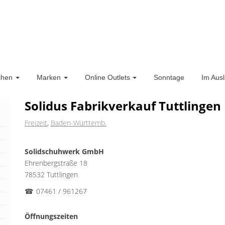
chen
Marken
Online Outlets
Sonntage
Im Aus
Solidus Fabrikverkauf Tuttlingen
Freizeit
,
Baden-Württemb.
Solidschuhwerk GmbH
Ehrenbergstraße 18
78532 Tuttlingen
☎
07461 / 961267
Öffnungszeiten