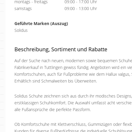
montags - freitags
09:00 - 17:00 Uhr
samstags
09:00 - 13:00 Uhr
Geführte Marken (Auszug)
Solidus
Beschreibung, Sortiment und Rabatte
Auf der Suche nach neuen, modernen sowie bequemen Schuhe
Fabrikverkauf in Tuttlingen gewiss fündig. Angeboten wird ein v
Komfortschuhen, auch für Fußprobleme wie dem Hallux valgus, S
Erhältlich sind Schmalweiten bis Überweiten.
Solidus Schuhe zeichnen sich aus durch ihr modisches Designs,
erstklassigen Schuhkomfort. Die Auswahl umfasst acht verschi
alle Fußansprüche die perfekte Passform.
Ob Komfortschuhe mit Klettverschluss, Gummizügen oder flexible
Kunden für diverse Fußbedürfnisse die individuelle Schuhlösun