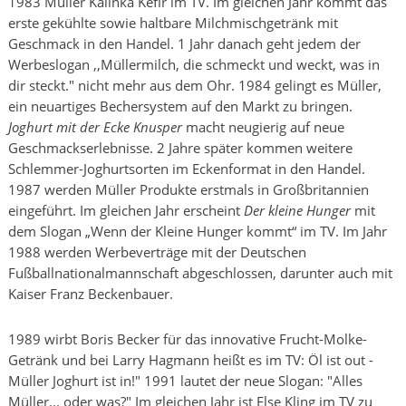
1983 Müller Kalinka Kefir im TV. Im gleichen Jahr kommt das
erste gekühlte sowie haltbare Milchmischgetränk mit
Geschmack in den Handel. 1 Jahr danach geht jedem der
Werbeslogan ,,Müllermilch, die schmeckt und weckt, was in
dir steckt." nicht mehr aus dem Ohr. 1984 gelingt es Müller,
ein neuartiges Bechersystem auf den Markt zu bringen.
Joghurt mit der Ecke Knusper
macht neugierig auf neue
Geschmackserlebnisse. 2 Jahre später kommen weitere
Schlemmer-Joghurtsorten im Eckenformat in den Handel.
1987 werden Müller Produkte erstmals in Großbritannien
eingeführt. Im gleichen Jahr erscheint
Der kleine Hunger
mit
dem Slogan „Wenn der Kleine Hunger kommt“ im TV. Im Jahr
1988 werden Werbeverträge mit der Deutschen
Fußballnationalmannschaft abgeschlossen, darunter auch mit
Kaiser Franz Beckenbauer.
1989 wirbt Boris Becker für das innovative Frucht-Molke-
Getränk und bei Larry Hagmann heißt es im TV: Öl ist out -
Müller Joghurt ist in!" 1991 lautet der neue Slogan: "Alles
Müller... oder was?" Im gleichen Jahr ist Else Kling im TV zu