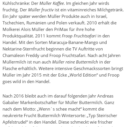
Kühlschränke: Der
Müller Kaffee
. Im gleichen Jahr wirds
fruchtig. Der
Müller fructiv
ist ein vitaminreiches Milchgetränk.
Ein Jahr später werden Müller Produkte auch in Israel,
Tschechien, Rumänien und Polen verkauft. 2010 erhält die
Molkerei Alois Müller den PriMax für ihre hohe
Produktqualität. 2011 kommt
Froop Fruchtsafari
in den
Handel. Mit den Sorten Maracuja-Banane-Mango und
Nektarine-Sternfrucht beginnen die TV Auftritte von
Chamäleon Freddy und Froop Fruchtsafari. Nach acht Jahren
Müllermilch ist nun auch
Müller reine Buttermilch
in der
Flasche erhältlich. Weitere intensive Geschmackssorten bringt
Müller im Jahr 2015 mit der Ecke „World Edition“ und Froop
goes wild in den Handel.
Nach 2016 bleibt auch im darauf folgenden Jahr Andreas
Gabalier Markenbotschafter für Müller Buttermilch. Ganz
nach dem Motto: „Wenn´s schee macht“ kommt die
neukreirte Frucht Buttermilch Wintersorte: „Typ Steirischer
Apfelstrudel“ in den Handel. Diese schmeckt wie frischer