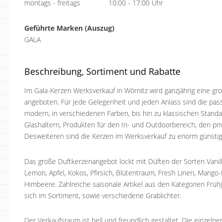
montags - freitags
10:00 - 17:00 Uhr
Geführte Marken (Auszug)
GALA
Beschreibung, Sortiment und Rabatte
Im Gala-Kerzen Werksverkauf in Wörnitz wird ganzjährig eine g
angeboten. Für jede Gelegenheit und jeden Anlass sind die pa
modern, in verschiedenen Farben, bis hin zu klassischen Standa
Glashaltern, Produkten für den In- und Outdoorbereich, den pr
Desweiteren sind die Kerzen im Werksverkauf zu enorm günstigen
Das große Duftkerzenangebot lockt mit Düften der Sorten Vanill
Lemon, Apfel, Kokos, Pfirsich, Blütentraum, Fresh Linen, Mango
Himbeere. Zahlreiche saisonale Artikel aus den Kategorien Fr
sich im Sortiment, sowie verschiedene Grablichter.
Der Verkaufsraum ist hell und freundlich gestaltet. Die einzeln