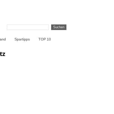
land
Spartipps
TOP 10
tz