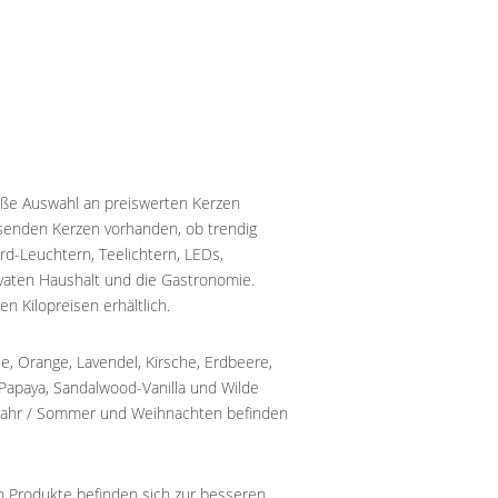
roße Auswahl an preiswerten Kerzen
ssenden Kerzen vorhanden, ob trendig
rd-Leuchtern, Teelichtern, LEDs,
ivaten Haushalt und die Gastronomie.
 Kilopreisen erhältlich.
e, Orange, Lavendel, Kirsche, Erdbeere,
-Papaya, Sandalwood-Vanilla und Wilde
ühjahr / Sommer und Weihnachten befinden
en Produkte befinden sich zur besseren