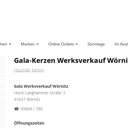
chen
Marken
Online Outlets
Sonntage
Im Aus
Gala-Kerzen Werksverkauf Wörni
Haushalt
,
Bayern
Gala Werksverkauf Wörnitz
Horst-Langhammer-Straße 3
91637 Wörnitz
☎
09868 / 780
Öffnungszeiten