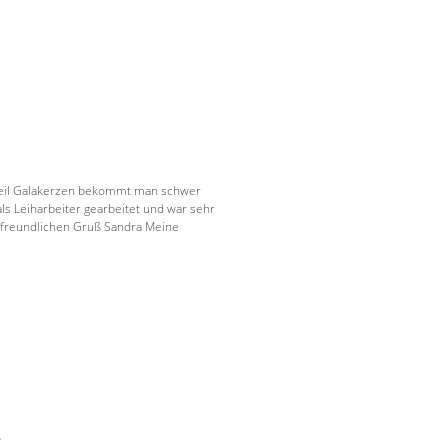
, weil Galakerzen bekommt man schwer
ls Leiharbeiter gearbeitet und war sehr
t freundlichen Gruß Sandra Meine
?