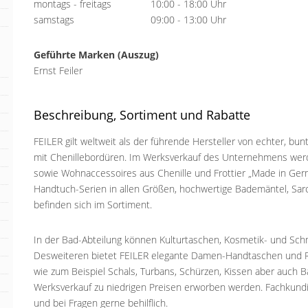
montags - freitags
10:00 - 18:00 Uhr
samstags
09:00 - 13:00 Uhr
Geführte Marken (Auszug)
Ernst Feiler
Beschreibung, Sortiment und Rabatte
FEILER gilt weltweit als der führende Hersteller von echter, bu
mit Chenillebordüren. Im Werksverkauf des Unternehmens werd
sowie Wohnaccessoires aus Chenille und Frottier „Made in Ger
Handtuch-Serien in allen Größen, hochwertige Bademäntel, Sar
befinden sich im Sortiment.
In der Bad-Abteilung können Kulturtaschen, Kosmetik- und Sch
Desweiteren bietet FEILER elegante Damen-Handtaschen und R
wie zum Beispiel Schals, Turbans, Schürzen, Kissen aber auch 
Werksverkauf zu niedrigen Preisen erworben werden. Fachkundi
und bei Fragen gerne behilflich.