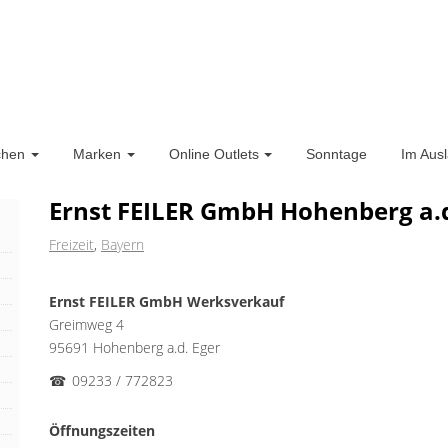
chen
Marken
Online Outlets
Sonntage
Im Aus
Ernst FEILER GmbH Hohenberg a.d
Freizeit
,
Bayern
Ernst FEILER GmbH Werksverkauf
Greimweg 4
95691 Hohenberg a.d. Eger
☎
09233 / 772823
Öffnungszeiten