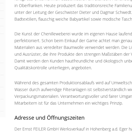
in Oberfranken. Heute produziert das traditionsreiche Familie
unter der Leitung der Geschwister Dieter und Dagmar Schwedt
Badtextilien, flauschig weiche Babyartikel sowie modische Tasc
Die Kunst der Chenilleweberei wurde im eigenen Hause laufend
perfektioniert. Schon beim Einkauf der Garne achtet man genau
Materialien aus veredelter Baumwolle verwendet werden. Die L
und Ausrüster, die ihre Produkte den strengen Maßstäben der
Damit werden den Kunden hautfreundliche und ökologisch unbe
Qualitätskontrolle unterliegen, angeboten.
Während des gesamten Produktionsablaufs wird auf Umweltschut
Wasser durch aufwendige Filteranlagen ist selbstverständlich wi
Verpackungsmaterialien. Verantwortungsvoller und fairer Umga
Mitarbeitern ist für das Unternehmen ein wichtiges Prinzip.
Adresse und Öffnungszeiten
Der Ernst FEILER GmbH Werksverkauf in Hohenberg a.d. Eger hat