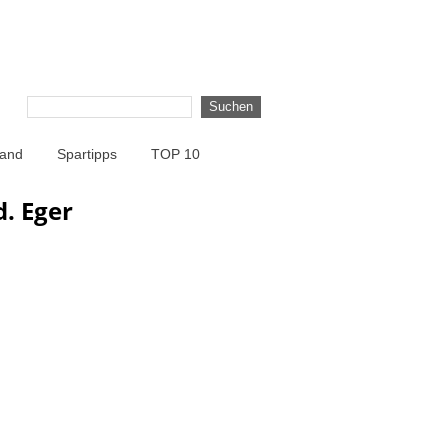
land
Spartipps
TOP 10
. Eger