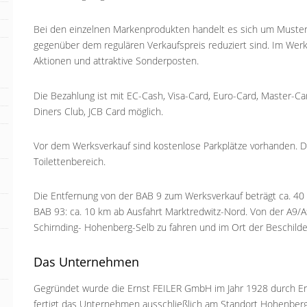
Bei den einzelnen Markenprodukten handelt es sich um Musterte
gegenüber dem regulären Verkaufspreis reduziert sind. Im Werk
Aktionen und attraktive Sonderposten.
Die Bezahlung ist mit EC-Cash, Visa-Card, Euro-Card, Master-Ca
Diners Club, JCB Card möglich.
Vor dem Werksverkauf sind kostenlose Parkplätze vorhanden. D
Toilettenbereich.
Die Entfernung von der BAB 9 zum Werksverkauf beträgt ca. 40
BAB 93: ca. 10 km ab Ausfahrt Marktredwitz-Nord. Von der A9/A
Schirnding- Hohenberg-Selb zu fahren und im Ort der Beschilde
Das Unternehmen
Gegründet wurde die Ernst FEILER GmbH im Jahr 1928 durch Ern
fertigt das Unternehmen ausschließlich am Standort Hohenberg 