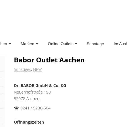
chen
Marken
Online Outlets
Sonntage
Im Aus
Babor Outlet Aachen
Sonstiges
,
NRW
Dr. BABOR GmbH & Co. KG
Neuenhofstraße 190
52078 Aachen
☎
0241 / 5296-504
Öffnungszeiten