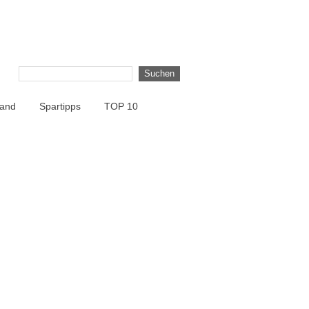
land
Spartipps
TOP 10