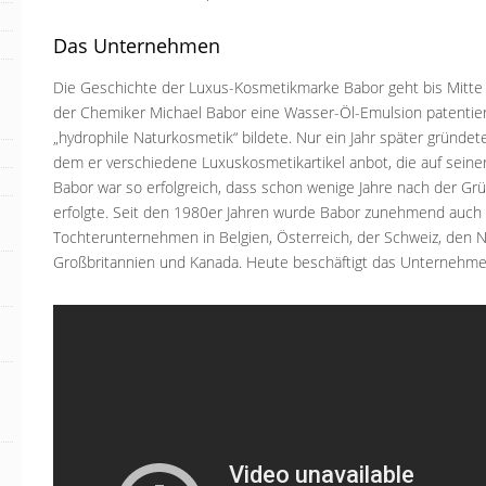
Das Unternehmen
Die Geschichte der Luxus-Kosmetikmarke Babor geht bis Mitte d
der Chemiker Michael Babor eine Wasser-Öl-Emulsion patentier
„hydrophile Naturkosmetik“ bildete. Nur ein Jahr später gründe
dem er verschiedene Luxuskosmetikartikel anbot, die auf sein
Babor war so erfolgreich, dass schon wenige Jahre nach der G
erfolgte. Seit den 1980er Jahren wurde Babor zunehmend auch i
Tochterunternehmen in Belgien, Österreich, der Schweiz, den N
Großbritannien und Kanada. Heute beschäftigt das Unternehmen